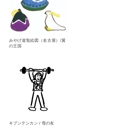
みやげ遊覧絵図（名古屋）/翼
の王国
キブンテンカン / 母の友