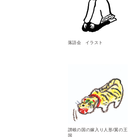
落語会 イラスト
讃岐の国の嫁入り人形/翼の王
国