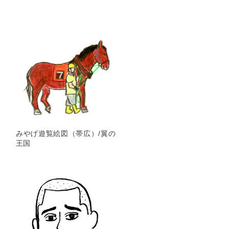
みやげ遊覧絵図（帯広）/翼の
王国