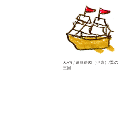
みやげ遊覧絵図（伊東）/翼の
王国