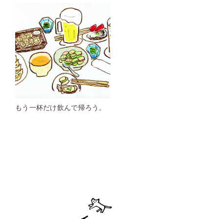
もう一杯だけ飲んで帰ろう。
ページト