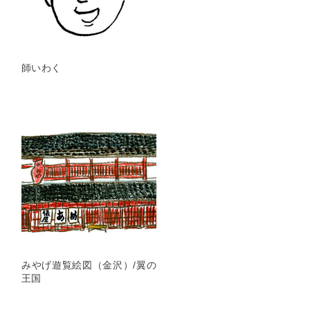
師いわく
みやげ遊覧絵図（金沢）/翼の
王国